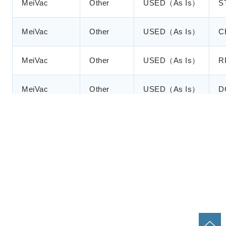
MeiVac
Other
USED（As Is）
S
MeiVac
Other
USED（As Is）
C
MeiVac
Other
USED（As Is）
RF
MeiVac
Other
USED（As Is）
D
MeiVac
Other
USED（As Is）
±
MeiVac
Other
USED（As Is）
Ig
MeiVac
Other
USED（As Is）
P
MeiVac
Other
USED（As Is）
P