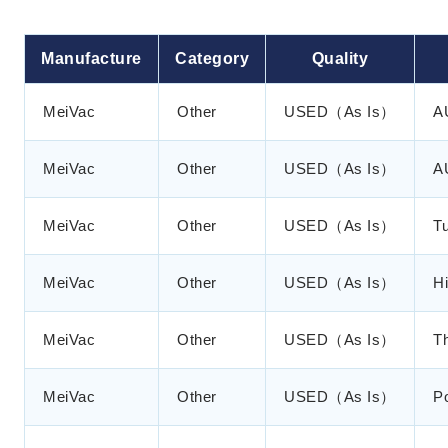
Manufacture
Category
Quality
MeiVac
Other
USED（As Is）
A
MeiVac
Other
USED（As Is）
A
MeiVac
Other
USED（As Is）
T
MeiVac
Other
USED（As Is）
H
MeiVac
Other
USED（As Is）
T
MeiVac
Other
USED（As Is）
P